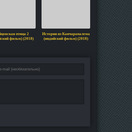
цовская птица 2
Истории из Канчарапалема
Свадьба Вира (инд
йский фильм) (2018)
(индийский фильм) (2018)
фильм) (2018