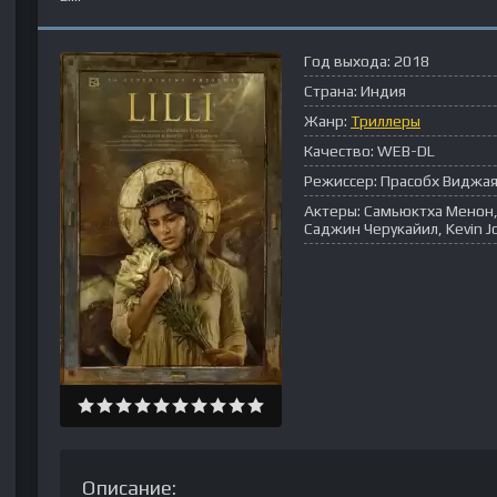
Год выхода:
2018
Страна:
Индия
Жанр:
Триллеры
Качество:
WEB-DL
Режиссер:
Прасобх Виджа
Актеры:
Самьюктха Менон,
Саджин Черукайил, Kevin Jo
Описание: