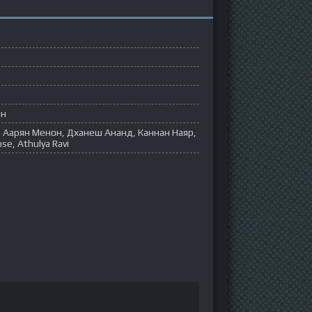
ян
 Аарян Менон, Дханеш Ананд, Каннан Наяр,
se, Athulya Ravi