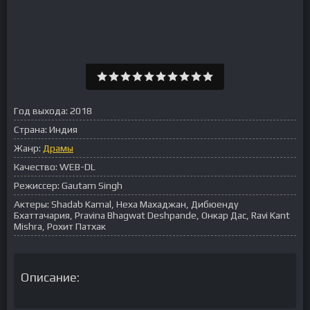
Год выхода:
2018
Страна:
Индия
Жанр:
Драмы
Качество:
WEB-DL
Режиссер:
Gautam Singh
Актеры:
Shadab Kamal, Неха Махаджан, Дибюенду
Бхаттачария, Pravina Bhagwat Deshpande, Онкар Дас, Ravi Kant
Mishra, Рохит Патхак
Описание: