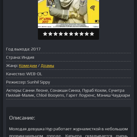
Год выхода:
2017
Страна:
Индия
Жанр:
Комедии
/
Драмы
Качество:
WEB-DL
Режиссер:
Sunhil Sippy
Актеры:
Санни Леоне, Сонакши Синха, Пураб Кохли, Сучитра
Пиллай-Малик, Chloé Booyens, Гарет Лоуренс, Мэниш Чаудхари
Описание:
Молодая девушка Нур работает журналисткой в небольшом
провинциальном городе. Карьера складывается очень