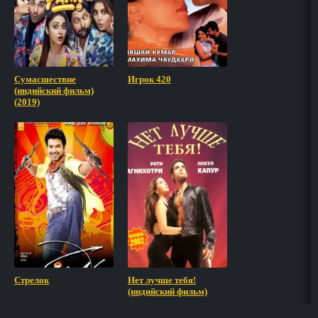
Сумасшествие
Игрок 420
(индийский фильм)
(2019)
Стрелок
Нет лучше тебя!
(индийский фильм)