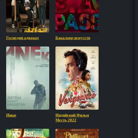
Господин адвокат
Бакалавр искусств
Иные
Индийский Фильм
Месть 2022