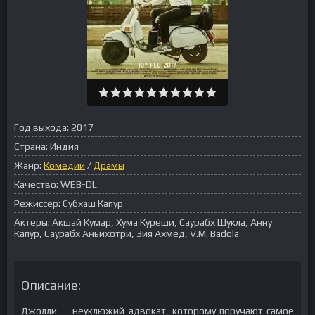
Год выхода:
2017
Страна:
Индия
Жанр:
Комедии
/
Драмы
Качество:
WEB-DL
Режиссер:
Субхаш Капур
Актеры:
Акшай Кумар, Хума Куреши, Саурабх Шукла, Анну
Капур, Саурабх Аньихотри, Зия Ахмед, V.M. Badola
Описание:
Джолли — неуклюжий адвокат, которому поручают самое