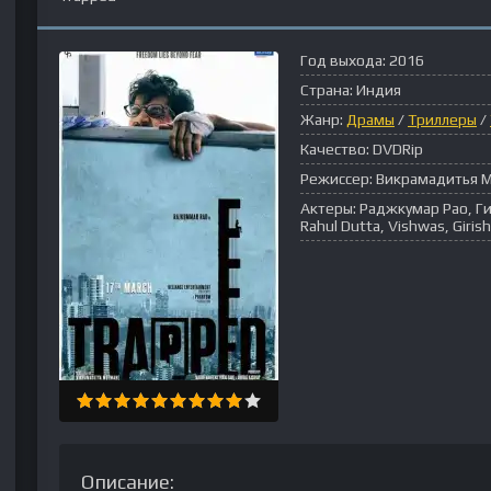
Год выхода:
2016
Страна:
Индия
Жанр:
Драмы
/
Триллеры
/
Качество:
DVDRip
Режиссер:
Викрамадитья 
Актеры:
Раджкумар Рао, Гит
Rahul Dutta, Vishwas, Girish
Описание: