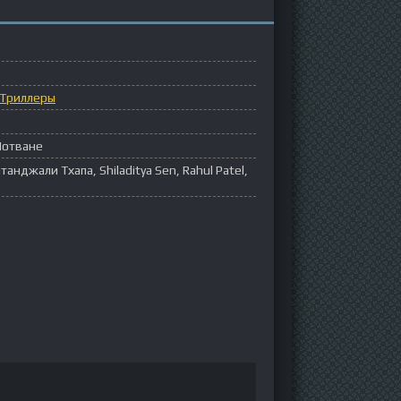
Триллеры
Мотване
анджали Тхапа, Shiladitya Sen, Rahul Patel,