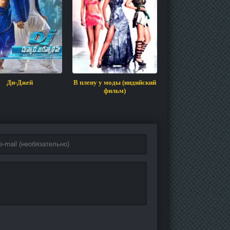
Ди-Джей
В плену у моды (индийский
Салам Намаст
фильм)