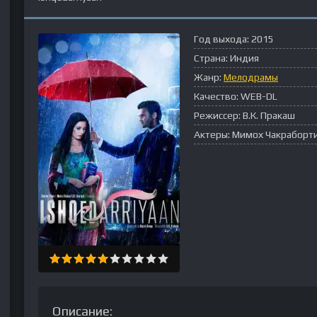
Год выхода:
2015
Страна:
Индия
Жанр:
Мелодрамы
Качество:
WEB-DL
Режиссер:
В.К. Пракаш
Актеры:
Мимох Чакраборти
Описание: