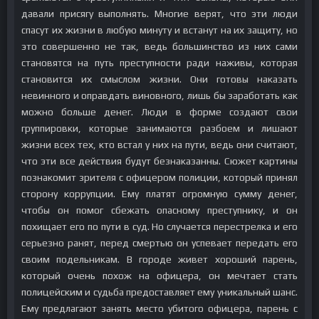
давали присягу выполнять. Многие верят, что эти люди
спасут их жизни в любую минуту и встанут на их защиту, но
это совершенно не так, ведь большинство из них сами
становятся на путь преступности ради наживы, которая
становится их смыслом жизни. Они готовы наказать
невинного и оправдать виновного, лишь бы заработать как
можно больше денег. Люди в форме создают свои
группировки, которые занимаются разбоем и лишают
жизни всех тех, кто встал у них на пути, ведь они считают,
что эти все действия будут безнаказанны. Сюжет картины
познакомит зрителя с офицером полиции, который принял
сторону коррупции. Ему платят огромную сумму денег,
чтобы он помог сбежать опасному преступнику, и он
похищает его по пути в суд. Но случается перестрелка и его
серьезно ранят, перед смертью он успевает передать его
своим подельникам. В городе живет хороший парень,
который очень похож на офицера, он мечтает стать
полицейским и судьба предоставляет ему уникальный шанс.
Ему предлагают занять место убитого офицера, парень с