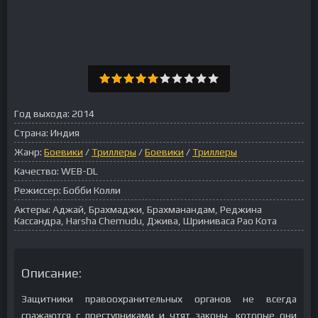
Год выхода:
2014
Страна:
Индия
Жанр:
Боевики
/
Триллеры
/
Боевики
/
Триллеры
Качество:
WEB-DL
Режиссер:
Бобби Колли
Актеры:
Аджай, Брахмаджи, Брахманандам, Реджина
Кассандра, Harsha Chemudu, Джива, Шриниваса Рао Кота
Описание:
Защитники правоохранительных органов не всегда
сражаются с преступниками и чтят законы, которые они