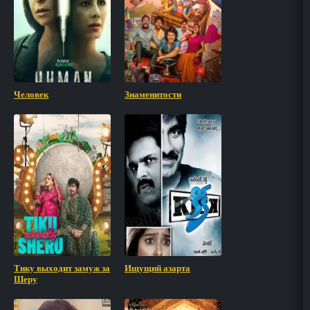
Человек
Знаменитости
Тику выходит замуж за
Ищущий азарта
Шеру