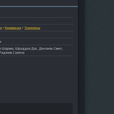
л
/
Криминал
/
Триллеры
и
р Шарма, Шраддха Дас, Дензиль Смит,
 Раджив Сахена