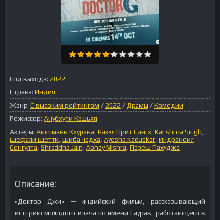
Год выхода:
2022
Страна:
Индия
Жанр:
С высоким рейтингом
/
2022
/
Драмы
/
Комедии
Режиссер:
Анубхути Кашьяп
Актеры:
Аюшманн Кхурана
,
Ракул Прит Сингх
,
Karishma Singh
,
Шефали Шетти
,
Шиба Чадха
,
Ayesha Kaduskar
,
Индранеил
Сенгупта
,
Shraddha Jain
,
Abhay Mishra
,
Пареш Пахуджа
Описание:
«Доктор Джи» — индийский фильм, рассказывающий
историю молодого врача по имени Гаурав, работающего в