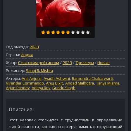
Год выхода:
2023
Страна:
Индия
Жанр:
С высоким рейтингом
/
2023
/
Триллеры
/
Новые
Режиссер:
Sanoj R. Mishra
Актеры:
Anil Anjunil
,
Avadh Ashwini
,
Ramendra Chakarwarti
,
Virender Commando
,
Anuj Dixit
,
Angad Malhotra
,
Tanya Mishra
,
Arjun Pandey
,
Aditya Roy
,
Guddu Singh
Описание:
Этот человек столкнулся с трудностями в определении
своей личности, так как он потерял память и окружающий