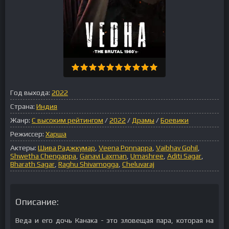
Год выхода:
2022
Страна:
Индия
Жанр:
С высоким рейтингом
/
2022
/
Драмы
/
Боевики
Режиссер:
Харша
Актеры:
Шива Раджкумар
,
Veena Ponnappa
,
Vaibhav Gohil
,
Shwetha Chengappa
,
Ganavi Laxman
,
Umashree
,
Aditi Sagar
,
Bharath Sagar
,
Raghu Shivamogga
,
Cheluvaraj
Описание:
Веда и его дочь Канака - это зловещая пара, которая на