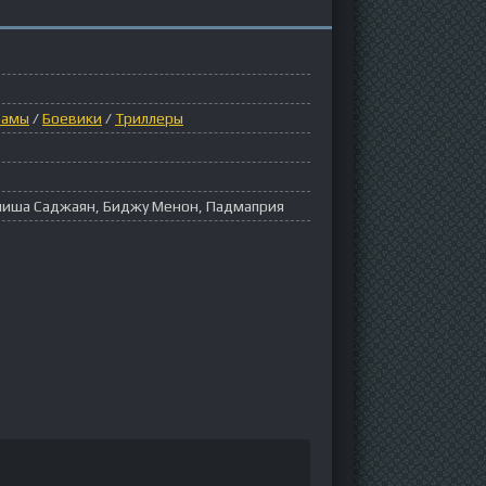
рамы
/
Боевики
/
Триллеры
иша Саджаян, Биджу Менон, Падмаприя