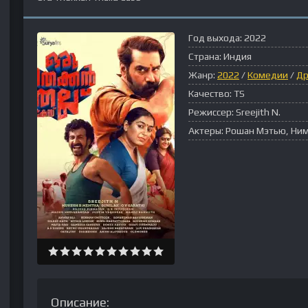
Год выхода:
2022
Страна:
Индия
Жанр:
2022
/
Комедии
/
Д
Качество:
TS
Режиссер:
Sreejith N.
Актеры:
Рошан Мэтью, Ним
Описание: