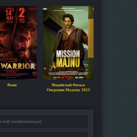
Воин
Индийский Фильм
Псих
Операция Маджну 2023