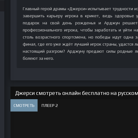
Главный герой драмы «Джерси» испытывает трудности из
завершить карьеру игрока в крикет, ведь здоровье 
подарок на свой день рожденья и Арджун решаетс
профессионального игрока, чтобы заработать и уйти н
столь возрастного спортсмена, но победы идут одна з
финал, где его уже ждёт лучший игрок страны, удастся 
настоящий разгром? Арджуну предают силы родные лю
болеют за него.
Джерси смотреть онлайн бесплатно на русском
СМОТРЕТЬ
ПЛЕЕР 2