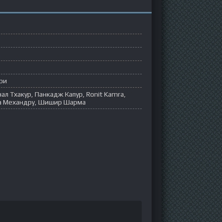
ри
ал Тхакур, Панкадж Капур, Ronit Kamra,
ка Механдру, Шишир Шарма