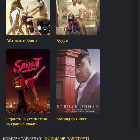
Айаппан и Коши
Куруп
Страсть: Путешествие
Командир Сингх
за гранью любви
КОММЕНТАРИЕВ (
0
)
ФИЛЬМ НЕ РАБОТАЕТ?