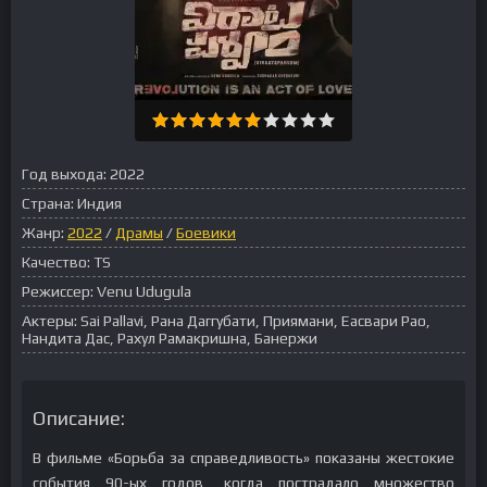
Год выхода:
2022
Страна:
Индия
Жанр:
2022
/
Драмы
/
Боевики
Качество:
TS
Режиссер:
Venu Udugula
Актеры:
Sai Pallavi, Рана Даггубати, Приямани, Еасвари Рао,
Нандита Дас, Рахул Рамакришна, Банержи
Описание:
В фильме «Борьба за справедливость» показаны жестокие
события 90-ых годов, когда пострадало множество