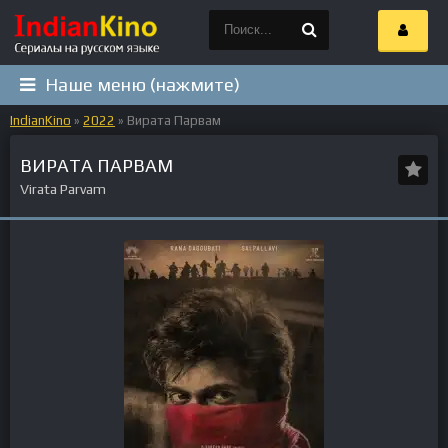
Наше меню (нажмите)
IndianKino
»
2022
» Вирата Парвам
ВИРАТА ПАРВАМ
Virata Parvam