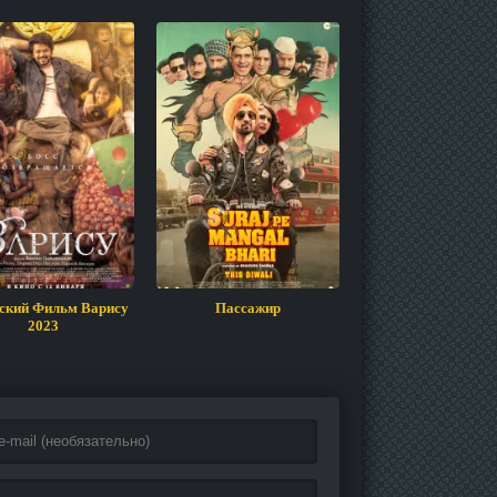
ский Фильм Варису
Пассажир
Индийский Фи
2023
Папашка / Bro Dad