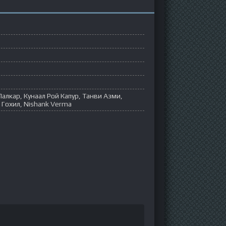
алкар, Кунаал Рой Капур, Танви Азми,
 Гохил, Nishank Verma