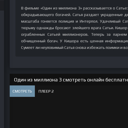
В фильме «Один из миллиона 3» рассказывается о Сатье
обкрадывающего богачей. Сатья раздает украденные д
масштаба гоняется полиция и Интерпол. Удачливый Сат
тюрьму однажды бросают злейшего врага Сатьи. Кишор 
ограбленных Сатьей миллионеров. Теперь за парнем 
обчищенный богач. У Кишора есть ценная информация
Сумеет ли неуловимый Сатья снова избежать поимки и вс
Один из миллиона 3 смотреть онлайн бесплатн
СМОТРЕТЬ
ПЛЕЕР 2