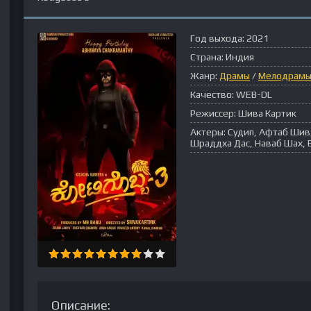
Год выхода:
2021
Страна:
Индия
Жанр:
Драмы
/
Мелодрам
Качество:
WEB-DL
Режиссер:
Шива Картик
Актеры:
Судип, Афтаб Шивд
Шраддха Дас, Наваб Шах, 
Описание: