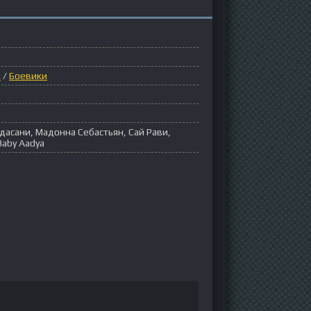
ы
/
Боевики
асани, Мадонна Себастьян, Сай Рави,
Baby Aadya