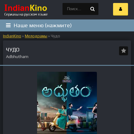
Наше меню (нажмите)
IndianKino
»
Мелодрамы
» Чудо
ЧУДО
Adbhutham