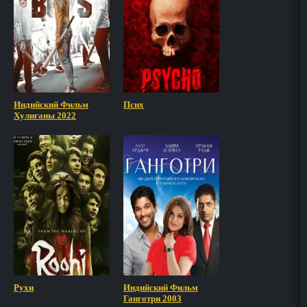
Индийский Фильм
Псих
Хулиганы 2022
Рухи
Индийский Фильм
Ганготри 2003