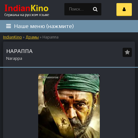
Наше меню (нажмите)
IndianKino
»
Драмы
» Нараппа
НАРАППА
Narappa