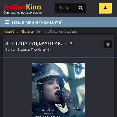
Наше меню (нажмите)
IndianKino
»
Драмы
» Лётчица Гунджан Саксена
ЛЁТЧИЦА ГУНДЖАН САКСЕНА
Gunjan Saxena: The Kargil Girl