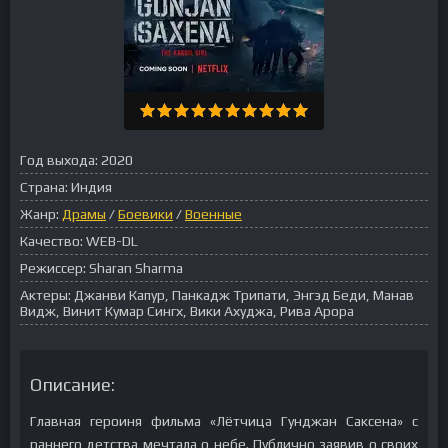
Год выхода:
2020
Страна:
Индия
Жанр:
Драмы
/
Боевики
/
Военные
Качество:
WEB-DL
Режиссер:
Sharan Sharma
Актеры:
Джанви Капур, Панкадж Трипати, Энгэд Беди, Манав
Видж, Винит Кумар Сингх, Вики Ахуджа, Рива Арора
Описание:
Главная героиня фильма «Лётчица Гунджан Саксена» с
раннего детства мечтала о небе. Публично заявив о своих