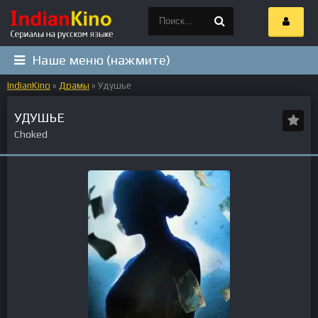
Наше меню (нажмите)
IndianKino
»
Драмы
» Удушье
УДУШЬЕ
Choked