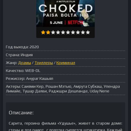
Год выхода:
2020
Страна:
Индия
Жанр:
Драмы
/
Триллеры
/
Криминал
Качество:
WEB-DL
Режиссер:
Анураг Кашьяп
Актеры:
Саиями Кер, Рошан Мэтью, Амрута Субхаш, Упендра
Лимайе, Тушар Далви, Раджшри Дешпанде, Uday Nene
Описание:
Сарита, героина фильма «Удушье», живет в старом доме:
стены и пол гниют, с полотка сыплется штукатурка. Каждый