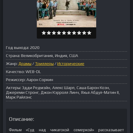
Год выхода:
2020
Страна:
Великобритания, Индия, США
Жанр:
Драмы
/
Триллеры
/
Исторические
Качество:
WEB-DL
Режиссер:
Аарон Соркин
Актеры:
Эдди Редмэйн, Алекс Шарп, Саша Барон Коэн,
Джереми Стронг, Джон Кэрролл Линч, Яхья Абдул-Матин II,
Марк Райлэнс
Описание:
Фильм «Суд над чикагской семеркой» рассказывает