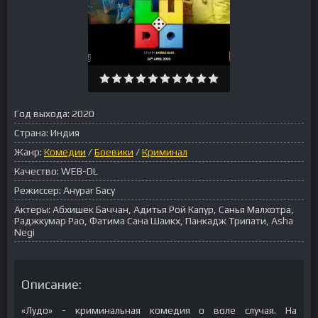
Год выхода:
2020
Страна:
Индия
Жанр:
Комедии
/
Боевики
/
Криминал
Качество:
WEB-DL
Режиссер:
Анураг Басу
Актеры:
Абхишек Баччан, Адитья Рой Капур, Санья Малхотра,
Раджкумар Рао, Фатима Сана Шаикх, Панкадж Трипати, Asha
Negi
Описание:
«Лудо» - криминальная комедия о воле случая. На