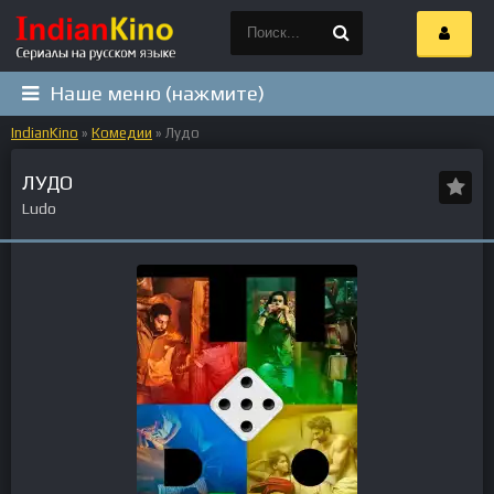
Наше меню (нажмите)
IndianKino
»
Комедии
» Лудо
ЛУДО
Ludo