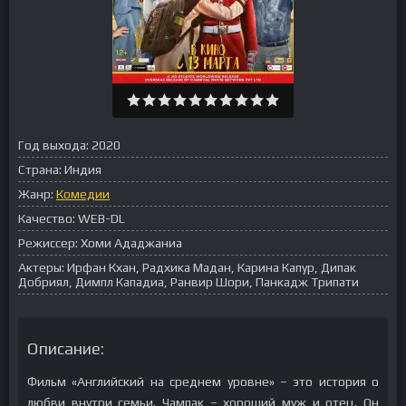
Год выхода:
2020
Страна:
Индия
Жанр:
Комедии
Качество:
WEB-DL
Режиссер:
Хоми Ададжаниа
Актеры:
Ирфан Кхан, Радхика Мадан, Карина Капур, Дипак
Добриял, Димпл Кападиа, Ранвир Шори, Панкадж Трипати
Описание:
Фильм «Английский на среднем уровне» – это история о
любви внутри семьи. Чампак – хороший муж и отец. Он