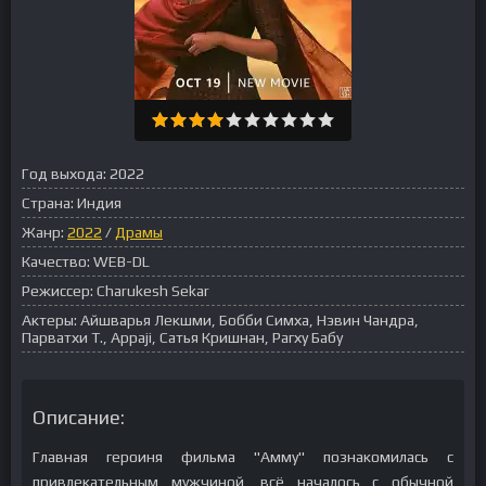
Год выхода:
2022
Страна:
Индия
Жанр:
2022
/
Драмы
Качество:
WEB-DL
Режиссер:
Charukesh Sekar
Актеры:
Айшварья Лекшми, Бобби Симха, Нэвин Чандра,
Парватхи Т., Appaji, Сатья Кришнан, Рагху Бабу
Описание:
Главная героиня фильма "Амму" познакомилась с
привлекательным мужчиной, всё началось с обычной