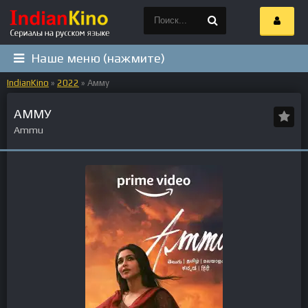
Наше меню (нажмите)
IndianKino
»
2022
» Амму
АММУ
Ammu