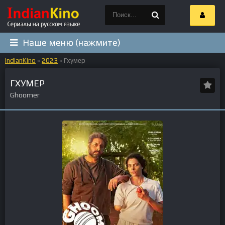
Наше меню (нажмите)
IndianKino
»
2023
» Гхумер
ГХУМЕР
Ghoomer