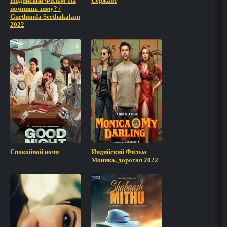
Индийский Фильм Ты
Сержант
помнишь зиму? /
Gurthunda Seethakalam
2022
Спокойной ночи
Индийский Фильм
Моника, дорогая 2022