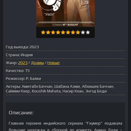
Год выхода:
2023
Страна:
Индия
Жанр:
2023
/
Драмы
/
Новые
Качество:
TS
Режиссер:
Р. Балки
Актеры:
Амитабх Баччан, Шабана Азми, Абхишек Баччан,
Сайями Кхер, Koushik Mahata, Насир Кхан, Энгэд Беди
Описание:
Главная героиня индийского сериала “Гхумер” подавала
большие надежды в сборной по крикету. Анина Дади –