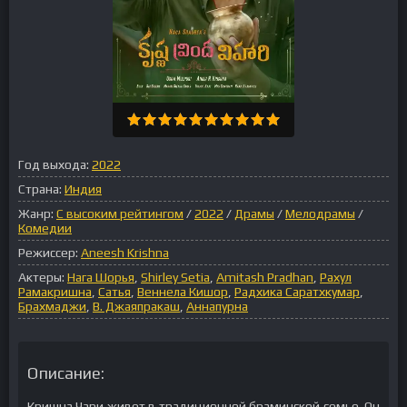
Год выхода:
2022
Страна:
Индия
Жанр:
С высоким рейтингом
/
2022
/
Драмы
/
Мелодрамы
/
Комедии
Режиссер:
Aneesh Krishna
Актеры:
Нага Шорья
,
Shirley Setia
,
Amitash Pradhan
,
Рахул
Рамакришна
,
Сатья
,
Веннела Кишор
,
Радхика Саратхкумар
,
Брахмаджи
,
В. Джаяпракаш
,
Аннапурна
Описание:
Кришна Чари живет в традиционной браминской семье. Он