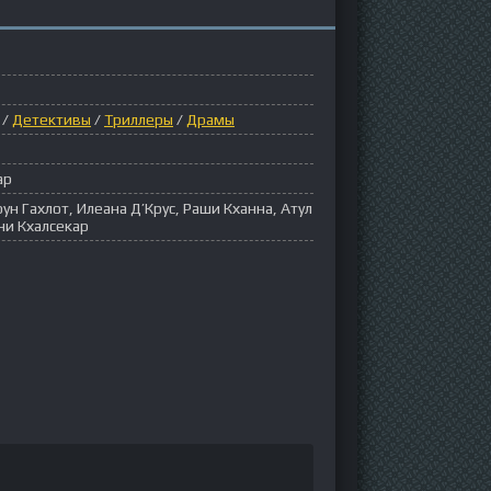
/
Детективы
/
Триллеры
/
Драмы
ар
ун Гахлот, Илеана Д’Крус, Раши Кханна, Атул
ни Кхалсекар