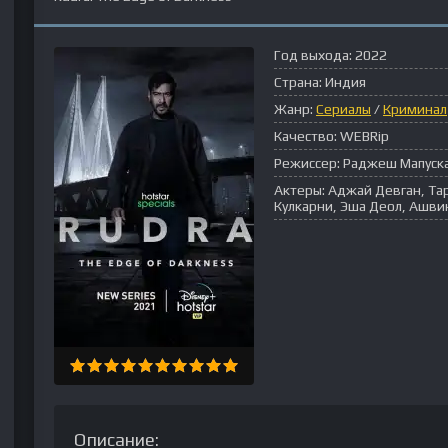
Год выхода:
2022
Страна:
Индия
Жанр:
Сериалы
/
Криминал
Качество:
WEBRip
Режиссер:
Раджеш Мапуск
Актеры:
Аджай Девган, Тар
Кулкарни, Эша Деол, Ашви
Описание: