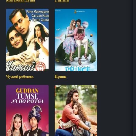
Мятежная душа
2 штата
Чужой ребенок
Принц