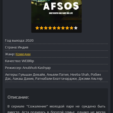
Год выхода:
2020
Страна:
Индия
Жанр:
Комедии
Качество:
WEBRip
Режиссер:
Anubhuti Kashyap
Актеры:
Гульшан Девайя, Аньяли Патил, Heeba Shah, Робин
Дас, Аакаш Дахия, Ратнабали Бхаттачарджи, Джэми Альтер
Описание:
В сериале "Сожаление" молодой паре не суждено быть
вместе. Аста родилась в богатой семье, однако не могла