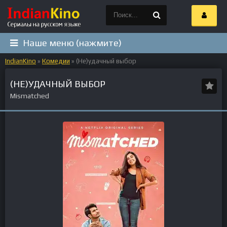
Наше меню (нажмите)
IndianKino
»
Комедии
» (Не)удачный выбор
(НЕ)УДАЧНЫЙ ВЫБОР
Mismatched