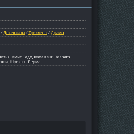
/
Детективы
/
Триллеры
/
Драмы
итья, Амит Садх, Ivana Kaur, Resham
жоши, Шрикант Верма