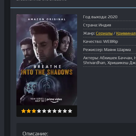
Год выхода:
2020
Страна:
Индия
Жанр:
Сериалы
/
Криминал
Качество:
WEBRip
Режиссер:
Маянк Шарма
Актеры:
Абхишек Баччан, Н
Shrivardhan, Хришикеш Д
Описание: