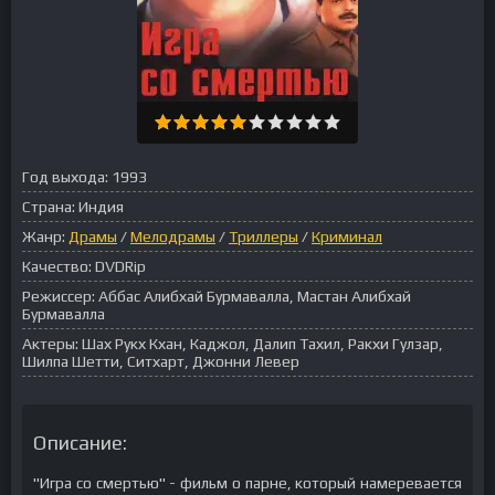
Год выхода:
1993
Страна:
Индия
Жанр:
Драмы
/
Мелодрамы
/
Триллеры
/
Криминал
Качество:
DVDRip
Режиссер:
Аббас Алибхай Бурмавалла, Мастан Алибхай
Бурмавалла
Актеры:
Шах Рукх Кхан, Каджол, Далип Тахил, Ракхи Гулзар,
Шилпа Шетти, Ситхарт, Джонни Левер
Описание:
"Игра со смертью" - фильм о парне, который намеревается