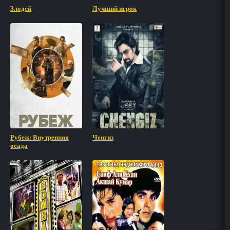
Злодей
Лучший игрок
Рубеж: Внутренняя
Ченгиз
осада