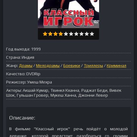
Год выхода:
1999
Страна:
Индия
Жанр:
Драмы
/
Мелодрамы
/
Боевики
/
Триллеры
/
Криминал
Качество:
DVDRip
Режиссер:
Умеш Мехра
Актеры:
Акшай Кумар, Твинкл Кханна, Раджат Беди, Вивек
Шок, Гульшан Гровер, Мукеш Ханна, Джонни Левер
Описание:
В фильме "Классный игрок" речь пойдёт о молодой
девушке, которой предстоит разобраться со своими