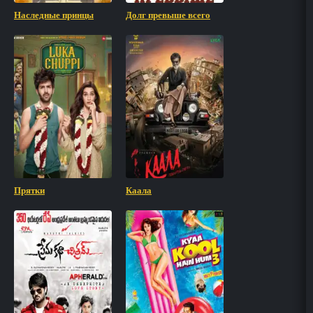
Наследные принцы
Долг превыше всего
Прятки
Каала