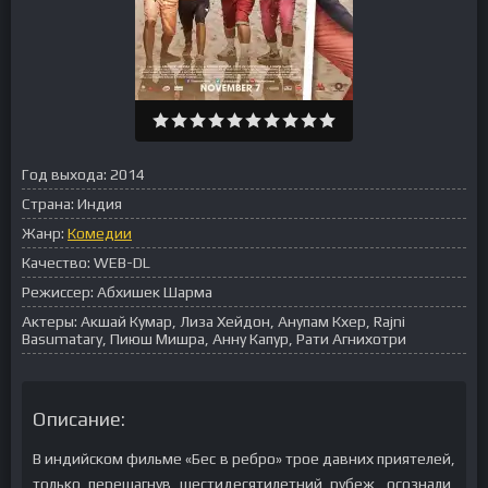
Год выхода:
2014
Страна:
Индия
Жанр:
Комедии
Качество:
WEB-DL
Режиссер:
Абхишек Шарма
Актеры:
Акшай Кумар, Лиза Хейдон, Анупам Кхер, Rajni
Basumatary, Пиюш Мишра, Анну Капур, Рати Агнихотри
Описание:
В индийском фильме «Бес в ребро» трое давних приятелей,
только перешагнув шестидесятилетний рубеж, осознали,