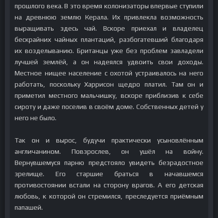
прошлого века. В это время колонизаторы впервые ступили
на древнюю землю Керала. Их привлекла возможность
выращивать здесь чай. Вскоре приехал и владелец
бескрайних чайных плантаций, разбогатевший благодаря
их возделыванию. Британцы уже без проблем завладели
лучшей землёй, а он надеялся удвоить свои доходы.
Местное нищее население с охотой устраивалось на него
работать, поскольку Харрисон щедро платил. Там он и
приметил местного мальчишку, вскоре приблизив к себе
сироту и даже поселив в своём доме. Собственных детей у
него не было.
Так он и вырос, будучи практически усыновлённым
англичанином. Повзрослев, он ушёл на войну.
Вернувшемуся парню предстояло увидеть безрадостное
зрелище. Его старшие браться в начавшемся
противостоянии встали на сторону врагов. А его детская
любовь, к которой он стремился, преследуется приёмным
папашей.