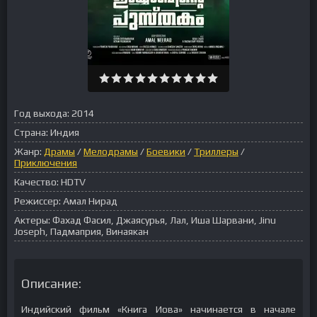
Год выхода:
2014
Страна:
Индия
Жанр:
Драмы
/
Мелодрамы
/
Боевики
/
Триллеры
/
Приключения
Качество:
HDTV
Режиссер:
Амал Нирад
Актеры:
Фахад Фасил, Джаясурья, Лал, Иша Шарвани, Jinu
Joseph, Падмаприя, Винаякан
Описание:
Индийский фильм «Книга Иова» начинается в начале