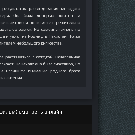
 результатах расследования молодого
атери. Она была дочерью богатого и
дочь актрисой он не хотел, решительно
ыдать её замуж. Но семейная жизнь не
а и уехал на Родину, в Пакистан. Тогда
лителем небольшого княжества.
 расставаться с супругой. Ослеплённая
зжает. Поначалу она была счастлива, но
, а излишнее внимание родного брата
ь опасения.
фильм) смотреть онлайн