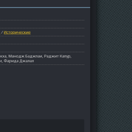
ы
/
Исторические
екха, Манодж Баджпаи, Раджит Капур,
и, Фарида Джалал