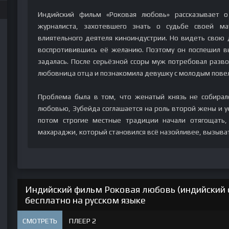
Индийский фильм «Роковая любовь» рассказывает о
журналиста, захотевшего знать о судьбе своей м
влиятельного деятеля киноиндустрии. Но видеть свою 
воспротивившись её желанию. Поэтому он поспешил в
задалась. После серьёзной ссоры муж потребовал развод
любовница отца и познакомила девушку с молодым пове
Проблема была в том, что женатый князь не собирался
любовью, Зубейда соглашается на роль второй жены и уе
потом строгие местные традиции начали отягощать
махараджи, который становился всё назойливее, вызыват
Индийский фильм Роковая любовь (индийский 
бесплатно на русском языке
СМОТРЕТЬ
ПЛЕЕР 2