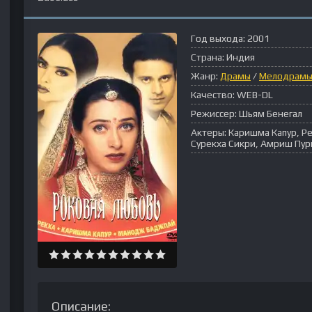
Год выхода:
2001
Страна:
Индия
Жанр:
Драмы
/
Мелодрам
Качество:
WEB-DL
Режиссер:
Шьям Бенегал
Актеры:
Каришма Капур, Р
Сурекха Сикри, Амриш Пур
Описание: