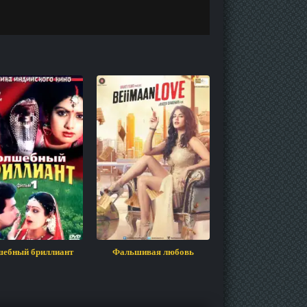
ебный бриллиант
Фальшивая любовь
Как назвать эту л