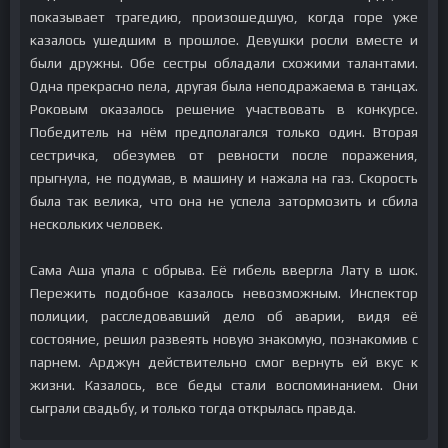
показывает трагедию, произошедшую, когда горе уже
казалось ушедшим в прошлое. Девушки росли вместе и
были дружны. Обе сестры обладали схожими талантами.
Одна прекрасно пела, другая была неподражаема в танцах.
Роковым оказалось решение участвовать в конкурсе.
Победитель на нём предполагался только один. Вторая
сестричка, обезумев от ревности после поражения,
прыгнула, не подумав, в машину и нажала на газ. Скорость
была так велика, что она не успела затормозить и сбила
нескольких человек.
Сама Аша упала с обрыва. Её гибель ввергла Лату в шок.
Пережить подобное казалось невозможным. Инспектор
полиции, расследовавший дело об аварии, видя её
состояние, решил развеять новую знакомую, познакомив с
парнем. Арджун действительно смог вернуть ей вкус к
жизни. Казалось, все беды стали воспоминанием. Они
сыграли свадьбу, и только тогда открылась правда.