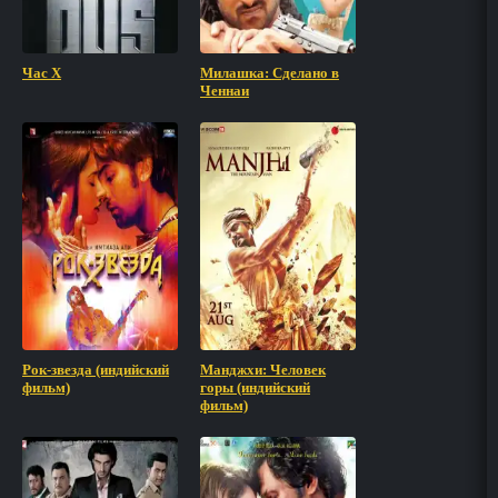
Час Х
Милашка: Сделано в
Ченнаи
Рок-звезда (индийский
Манджхи: Человек
фильм)
горы (индийский
фильм)