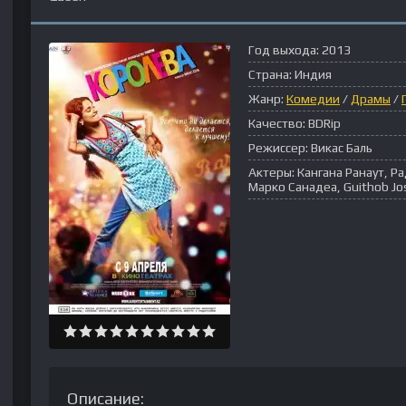
Год выхода:
2013
Страна:
Индия
Жанр:
Комедии
/
Драмы
/
Качество:
BDRip
Режиссер:
Викас Баль
Актеры:
Кангана Ранаут, Ра
Марко Санадеа, Guithob Jo
Описание: