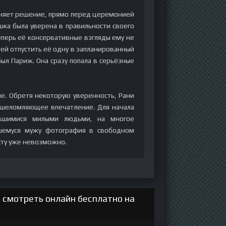
еняет решение, прямо перед церемонией
шка была уверена в правильности своего
еперь её консервативные взгляды ему не
ей отпустить её одну в запланированный
л Париж. Она сразу попала в серьёзные
е. Обретя некоторую уверенность, Рани
ошеломляющее впечатление. Для начала
авшимися милыми людьми, на многое
вшемуся мужу фотография в свободном
сту уже невозможно.
 смотреть онлайн бесплатно на