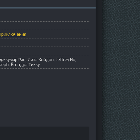
Приключения
джкумар Рао, Лиза Хейдон, Jeffrey Ho,
seph, Ёгендра Тикку