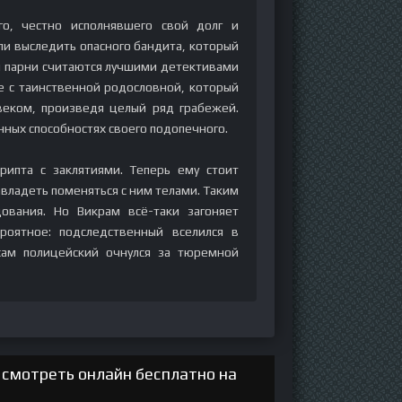
го, честно исполнявшего свой долг и
и выследить опасного бандита, который
и парни считаются лучшими детективами
е с таинственной родословной, который
веком, произведя целый ряд грабежей.
ных способностях своего подопечного.
ипта с заклятиями. Теперь ему стоит
завладеть поменяться с ним телами. Таким
ования. Но Викрам всё-таки загоняет
роятное: подследственный вселился в
сам полицейский очнулся за тюремной
 смотреть онлайн бесплатно на