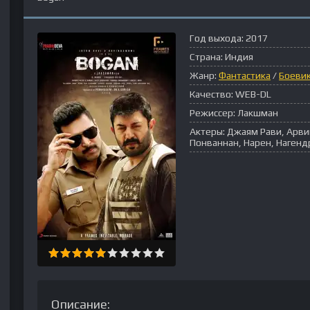
Год выхода:
2017
Страна:
Индия
Жанр:
Фантастика
/
Боеви
Качество:
WEB-DL
Режиссер:
Лакшман
Актеры:
Джаям Рави, Арви
Понваннан, Нарен, Нагенд
Описание: