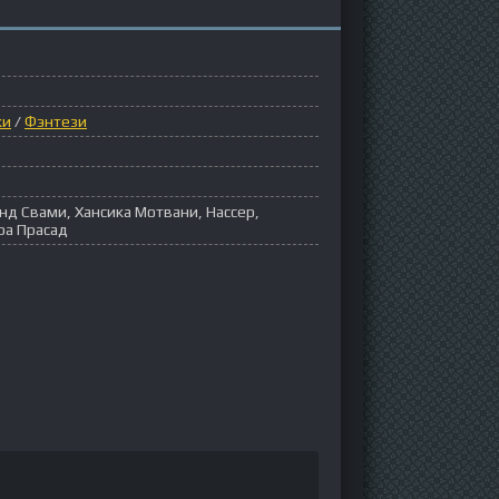
ки
/
Фэнтези
нд Свами, Хансика Мотвани, Нассер,
ра Прасад