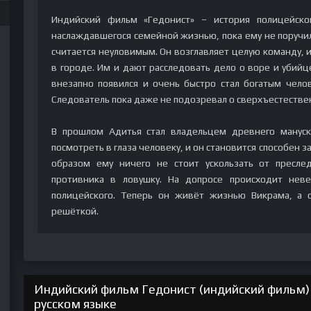
Индийский фильм «Гедонист» – история полицейско
наслаждавшегося семейной жизнью, пока ему не поручил
считается неуловимым. Он возглавляет целую команду, 
в городе. Им и дают расследовать дело о воре и убийц
внезапно появился и очень быстро стал богатым чело
Следователь пока даже не подозревал о сверхъестествен
В прошлом Адитья стал владельцем древнего манускр
посмотреть в глаза человеку, и он становится способен 
образом ему ничего не стоит ускользать от преслед
противника в ловушку. На допросе происходит неве
полицейского. Теперь он живёт жизнью Викрама, а 
решёткой.
Индийский фильм Гедонист (индийский фильм)
русском языке