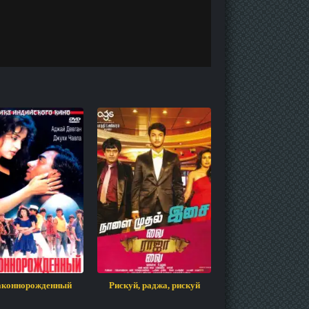
аконнорожденный
Рискуй, раджа, рискуй
Долг превыше в