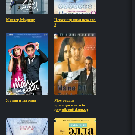
Мистер Маджну
Непохищенная невеста
2
Я один и ты одна
Мое сердце
принадлежит тебе
(индийский фильм)