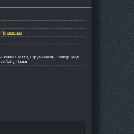
/
Криминал
Анушка Шетти, Шрути Хасан, Тхакур Ануп
тх Бабу, Чаамс