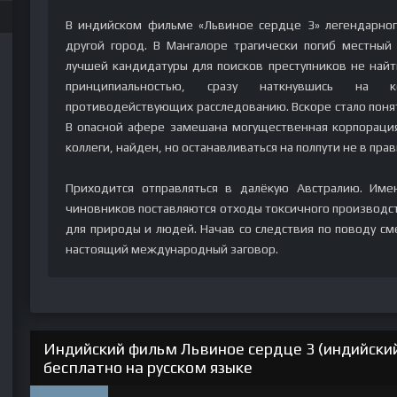
В индийском фильме «Львиное сердце 3» легендарног
другой город. В Мангалоре трагически погиб местный
лучшей кандидатуры для поисков преступников не найти
принципиальностью, сразу наткнувшись на ко
противодействующих расследованию. Вскоре стало понят
В опасной афере замешана могущественная корпорация
коллеги, найден, но останавливаться на полпути не в прав
Приходится отправляться в далёкую Австралию. Им
чиновников поставляются отходы токсичного производс
для природы и людей. Начав со следствия по поводу см
настоящий международный заговор.
Индийский фильм Львиное сердце 3 (индийски
бесплатно на русском языке