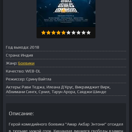
Год выхода:
2018
Страна:
Индия
Жанр:
Боевики
Качество:
WEB-DL
Режиссер:
Срину Вайтла
Актеры:
Рави Теджа, Илеана Д’Крус, Викрамджит Вирк,
Абхимани Сингх, Сунил, Тарун Арора, Саяджи Шинде
Описание:
Герой комедийного боевика "Амар Акбар Энтони" отсидел
в тюрьме чужой срок. Кишанлал лишился свободы взамен