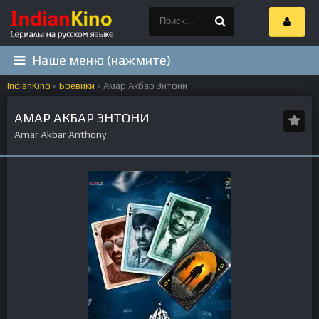
Наше меню (нажмите)
IndianKino
»
Боевики
» Амар Акбар Энтони
АМАР АКБАР ЭНТОНИ
Amar Akbar Anthony