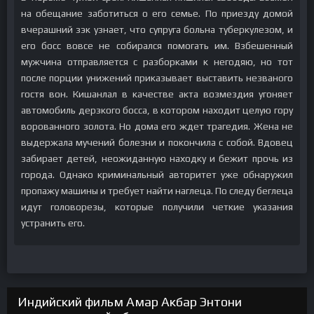
на обещание заботиться о его семье. По приезду домой
вчерашний зэк узнает, что супруга больна туберкулезом, и
его босс вовсе не собирался помогать им. Взбешенный
мужчина отправляется с разборками к негодяю, но тот
после порции унижений приказывает выставить незваного
гостя вон. Кишанлал в качестве акта возмездия угоняет
автомобиль дерзкого босса, в котором находит целую гору
ворованного золота. Но дома его ждет трагедия. Жена не
выдержала мучений болезни и покончила с собой. Вдовец
забирает детей, неожиданную находку и бежит прочь из
города. Однако криминальный авторитет уже обнаружил
пропажу машины и требует найти наглеца. По следу беглеца
идут головорезы, которые получили четкие указания
устранить его.
Индийский фильм Амар Акбар Энтони