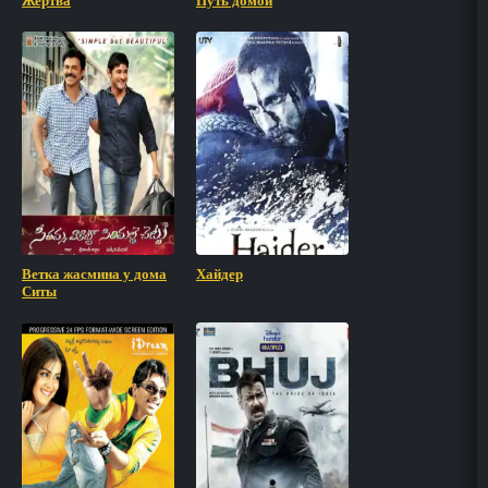
Жертва
Путь домой
Ветка жасмина у дома
Хайдер
Ситы