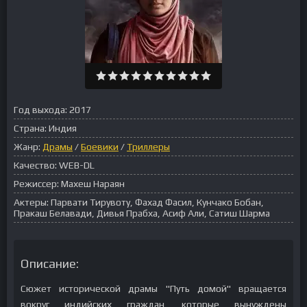
Год выхода:
2017
Страна:
Индия
Жанр:
Драмы
/
Боевики
/
Триллеры
Качество:
WEB-DL
Режиссер:
Махеш Нараян
Актеры:
Парвати Тирувоту, Фахад Фасил, Кунчако Бобан,
Пракаш Белавади, Дивья Прабха, Асиф Али, Сатиш Шарма
Описание:
Сюжет исторической драмы "Путь домой" вращается
вокруг индийских граждан, которые вынуждены