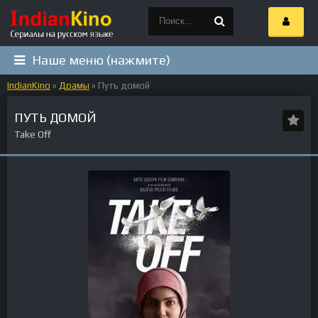
Наше меню (нажмите)
IndianKino
»
Драмы
» Путь домой
ПУТЬ ДОМОЙ
Take Off