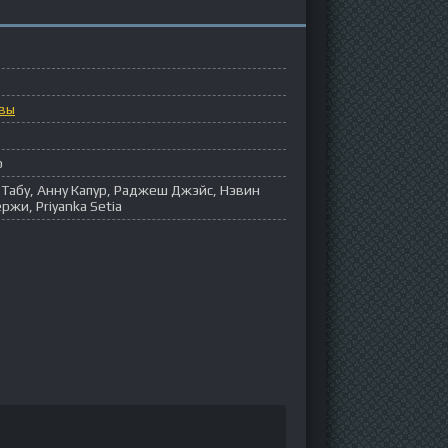
вы
р
Табу, Анну Капур, Раджеш Джэйс, Нэвин
ржи, Priyanka Setia