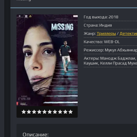
Год выхода:
2018
Страна:
Индия
Жанр:
Триллеры
/
Детекти
Качество:
WEB-DL
Режиссер:
Мукул Абхьянка
Актеры:
Манодж Баджпаи, 
Каушик, Келли Прасад Мухе
Описание: