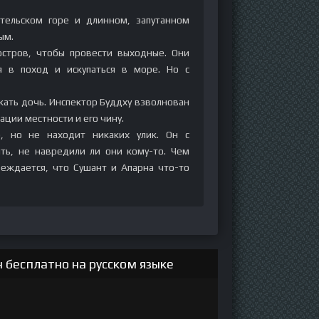
тельском горе и длинном, запутанном
ым.
остров, чтобы провести выходные. Они
я в поход и искупаться в море. Но с
скать дочь. Инспектор Буддху взволнован
ции местности и его чину.
о, но не находит никаких улик. Он с
ть, не навредили ли они кому-то. Чем
беждается, что Сушант и Апарна что-то
бесплатно на русском языке