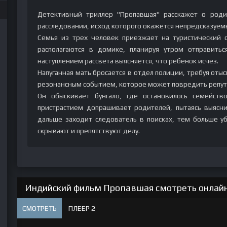
Детективный триллер "Пропавшая" расскажет о роди
расследовании, исход которого окажется непредсказуем
Семья из трех человек приезжает на туристический 
располагаются в домике, планируя утром отправитьс
наступлением рассвета выясняется, что ребенок исчез.
Напуганная мать бросается в отдел полиции, требуя оты
резонансным событием, которое может повредить репута
Он обыскивает бунгало, где остановилось семейств
пристрастием допрашивает родителей, пытаясь выясни
дальше заходит следователь в поисках, тем больше у
скрывают и препятствуют делу.
Индийский фильм Пропавшая смотреть онлайн 
СМОТРЕТЬ
ПЛЕЕР 2