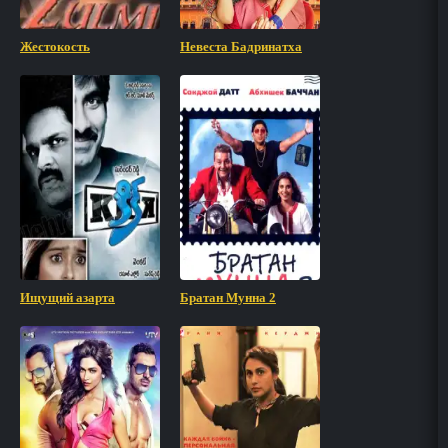
Жестокость
Невеста Бадринатха
Ищущий азарта
Братан Мунна 2