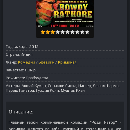
Год выхода:
2012
Страна:
Индия
Жанр:
Комедии
/
Боевики
/
Криминал
Качество:
HDRip
Режиссер:
Прабхудева
Актеры:
Акшай Кумар, Сонакши Синха, Нассер, Яшпал Шарма,
Пареш Ганатра, Гурдип Коли, Муштак Кхан
Описание:
Главный герой криминальной комедии "Роди Ратор" -
воришка мелкого пошиба, увязший в созданных им же