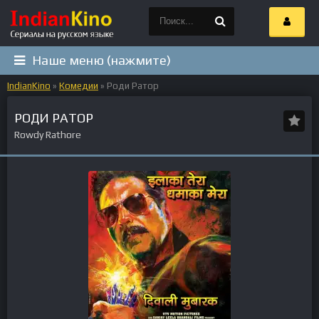
Наше меню (нажмите)
IndianKino
»
Комедии
» Роди Ратор
РОДИ РАТОР
Rowdy Rathore