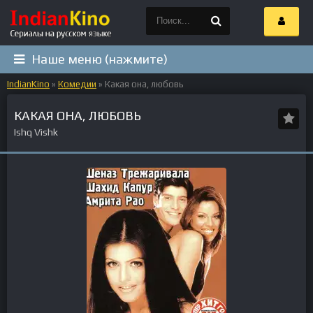
Наше меню (нажмите)
IndianKino
»
Комедии
» Какая она, любовь
КАКАЯ ОНА, ЛЮБОВЬ
Ishq Vishk