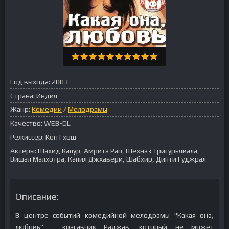
Год выхода:
2003
Страна:
Индия
Жанр:
Комедии
/
Мелодрамы
Качество:
WEB-DL
Режиссер:
Кен Гхош
Актеры:
Шахид Капур, Амрита Рао, Шехназ Трисурьявала,
Вишал Малхотра, Капил Джхавери, Шабхир, Дипти Гуджрал
Описание:
В центре событий комедийной мелодрамы "Какая она,
любовь" - красавчик Раджав, который не может