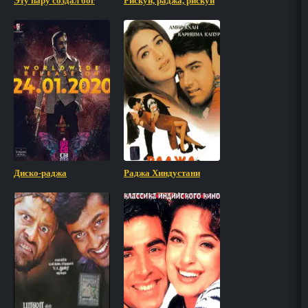
Эту пару создал бог
Рискуй, раджа, рискуй
Диско-раджа
Раджа Хиндустани