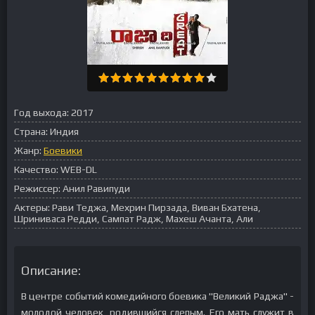
Год выхода:
2017
Страна:
Индия
Жанр:
Боевики
Качество:
WEB-DL
Режиссер:
Анил Равипуди
Актеры:
Рави Теджа, Мехрин Пирзада, Виван Бхатена,
Шриниваса Редди, Сампат Радж, Махеш Ачанта, Али
Описание:
В центре событий комедийного боевика "Великий Раджа" -
молодой человек, родившийся слепым. Его мать служит в