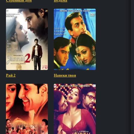
Странный дом
Ведьма
Рай 2
Навеки твоя