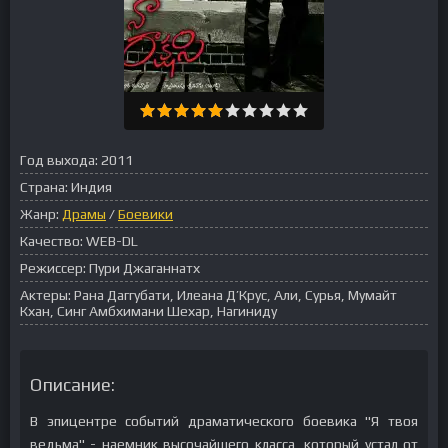
Год выхода:
2011
Страна:
Индия
Жанр:
Драмы
/
Боевики
Качество:
WEB-DL
Режиссер:
Пури Джаганнатх
Актеры:
Рана Даггубати, Илеана Д’Крус, Али, Сурья, Мумайт
Кхан, Синг Амбхимани Шехар, Нагиниду
Описание:
В эпицентре событий драматического боевика "Я твоя
ведьма" - наемник высочайшего класса, который устал от