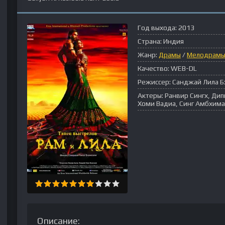
Год выхода:
2013
Страна:
Индия
Жанр:
Драмы
/
Мелодрам
Качество:
WEB-DL
Режиссер:
Санджай Лила Б
Актеры:
Ранвир Сингх, Дип
Хоми Вадиа, Синг Амбхима
Описание: