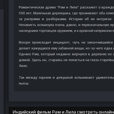
Романтическая драма "Рам и Лила" расскажет о вражде
500 лет. Маленькая деревушка, где проживают оба семе
за распрями и разборками. Истории об их интригах
Ненависть вспыхнула очень давно, и первоначальную пр
наследники торговцев оружием, и к кровной неприязни 
Вскоре происходит инцидент, чуть не закончившийся
делает кажущуюся ему забавной вещи, из-за чего едва 
Однако Рам, который недавно вернулся в деревню из с
домой. Здесь он, стараясь не попасться на глаза старей
Лиле.
Так между парнем и девушкой вспыхивают удивительн
пьесы.
Индийский фильм Рам и Лила смотреть онлайн 