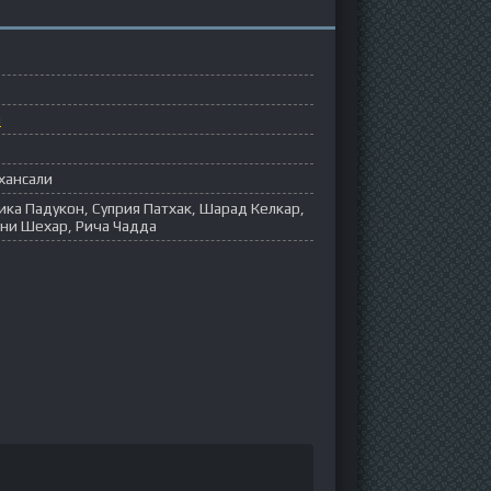
ы
хансали
ика Падукон, Суприя Патхак, Шарад Келкар,
ни Шехар, Рича Чадда