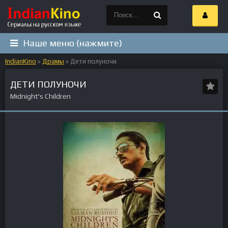
Наше меню (нажмите)
IndianKino
»
Драмы
» Дети полуночи
ДЕТИ ПОЛУНОЧИ
Midnight's Children