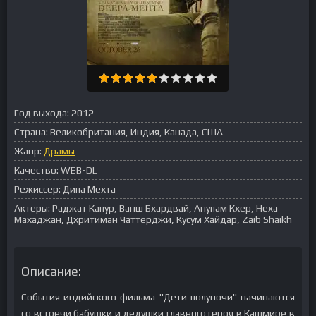
Год выхода:
2012
Страна:
Великобритания, Индия, Канада, США
Жанр:
Драмы
Качество:
WEB-DL
Режиссер:
Дипа Мехта
Актеры:
Раджат Капур, Ванш Бхардвай, Анупам Кхер, Неха
Махаджан, Дхритиман Чаттерджи, Кусум Хайдар, Zaib Shaikh
Описание:
События индийского фильма "Дети полуночи" начинаются
со встречи бабушки и дедушки главного героя в Кашмире в