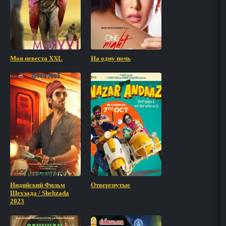
Моя невеста XXL
На одну ночь
Индийский Фильм
Отвергнутые
Шехзада / Shehzada
2023