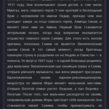
1917 году. Они воспитывают своих детей, в том числе
Мумтаз, мать главного героя. У нее краткий и бесплодный
брак с человеком по имени Надир, прежде чем она
выходит замуж за отца главного героя, Ахмеда Синая, и
меняет свое имя на Амина. Первый брак становится
актуальным позже, когда под вопросом оказывается
отцовство главного героя Салима. Для этого есть веская
причина, поскольку Салим не является биологическим
сыном Синая. В тот самый момент, когда британцы
покинули страну и разделили ее на Индию и Пакистан — в
полночь 14 августа 1947 года — в одной больнице родились
два мальчика: биологический сын синайцев Шива и Салим,
отпрыск уличного музыканта, чья жена умирает при родах.
Вдохновленная своим парнем-революционером,
медсестра по имени Мэри меняет мальчиков местами.
Отпрыск богатой семьи растет бедным, а сын бедняка -
богатым. После того, как мальчики расходятся по своим,
неправильным домам, Мэри чувствует себя виноватой. Она
становится няней Салима, чтобы присматривать за